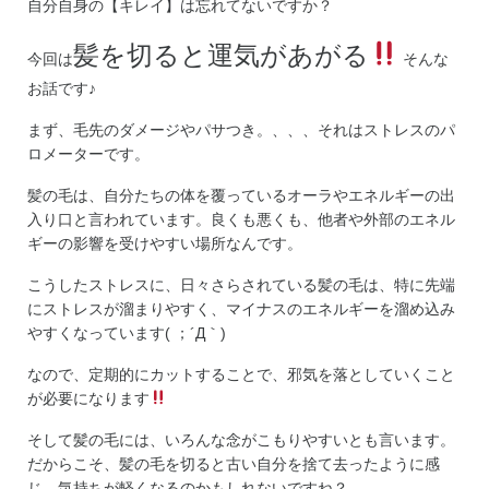
自分自身の【キレイ】は忘れてないですか？
髪を切ると運気があがる
今回は
そんな
お話です♪
まず、毛先のダメージやパサつき。、、、それはストレスのパ
ロメーターです。
髪の毛は、自分たちの体を覆っているオーラやエネルギーの出
入り口と言われています。良くも悪くも、他者や外部のエネル
ギーの影響を受けやすい場所なんです。
こうしたストレスに、日々さらされている髪の毛は、特に先端
にストレスが溜まりやすく、マイナスのエネルギーを溜め込み
やすくなっています( ；´Д｀)
なので、定期的にカットすることで、邪気を落としていくこと
が必要になります
そして髪の毛には、いろんな念がこもりやすいとも言います。
だからこそ、髪の毛を切ると古い自分を捨て去ったように感
じ、気持ちが軽くなるのかもしれないですね？