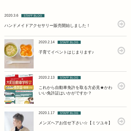
2020.3.6
STAFF BLOG
ハンドメイドアクセサリー販売開始しました！
2020.2.14
STAFF BLOG
子育てイベントはじまります♪
2020.2.13
STAFF BLOG
これから自動車免許を取る方必見★かわ
いい免許証はいかがですか？
2020.1.17
STAFF BLOG
メンズヘアお任せ下さい☆【ミツユキ】