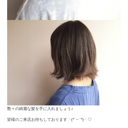
艶々の綺麗な髪を手に入れましょう♪
皆様のご来店お待ちしております╰(*´︶`*)╯♡