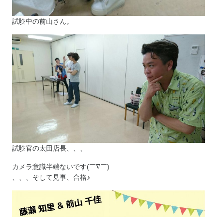
試験中の前山さん。
試験官の太田店長、、、
カメラ意識半端ないです(￣∇￣)
、、、そして見事、合格♪